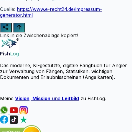
Quelle:
https://www.e-recht24.de/impressum-
generator.html
share
arrow_upward
Link in die Zwischenablage kopiert!
Das moderne, KI-gestützte, digitale Fangbuch für Angler
zur Verwaltung von Fängen, Statistiken, wichtigen
Dokumenten und Erlaubnisscheinen (Angelkarten).
Meine
Vision
,
Mission
und
Leitbild
zu FishLog.